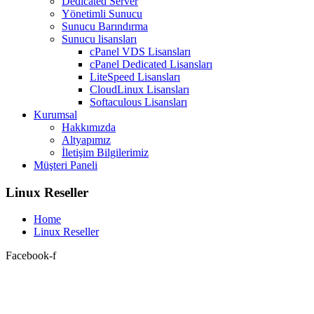
Dedicated Server
Yönetimli Sunucu
Sunucu Barındırma
Sunucu lisansları
cPanel VDS Lisansları
cPanel Dedicated Lisansları
LiteSpeed Lisansları
CloudLinux Lisansları
Softaculous Lisansları
Kurumsal
Hakkımızda
Altyapımız
İletişim Bilgilerimiz
Müşteri Paneli
Linux Reseller
Home
Linux Reseller
Facebook-f